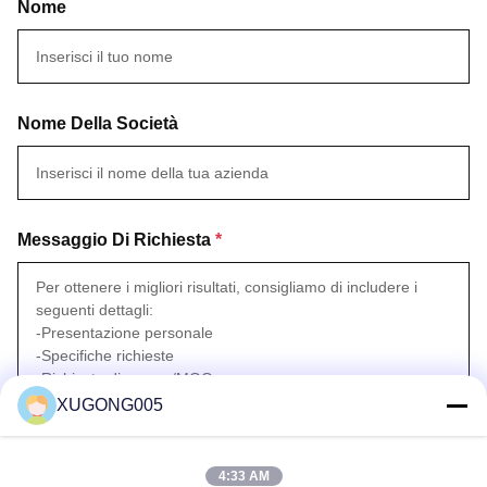
Nome
Nome Della Società
Messaggio Di Richiesta
*
XUGONG005
Attachare File
4:33 AM