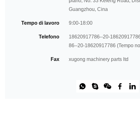
piano, No. 33 Kefeng Road, Dist
Guangzhou, Cina
Tempo di lavoro
9:00-18:00
Telefono
18620917786--20-18620917786 
86--20-18620917786 (Tempo non
Fax
xugong machinery parts ltd