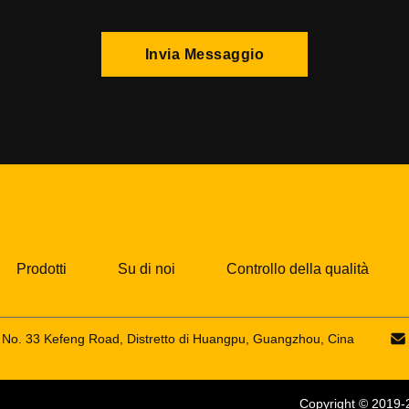
Invia Messaggio
Prodotti
Su di noi
Controllo della qualità
o, No. 33 Kefeng Road, Distretto di Huangpu, Guangzhou, Cina
Copyright © 2019