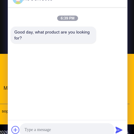
6:39 PM
Good day, what product are you looking 
for?
Link Veloci
Mappa del sito
Politica sulla privacy
Blog
sophia@xgparts.com
18620917786--20-18620917786
-2026
Guangzhou Xugong Machinery Parts Firm
. Tutti i diritti riservati.