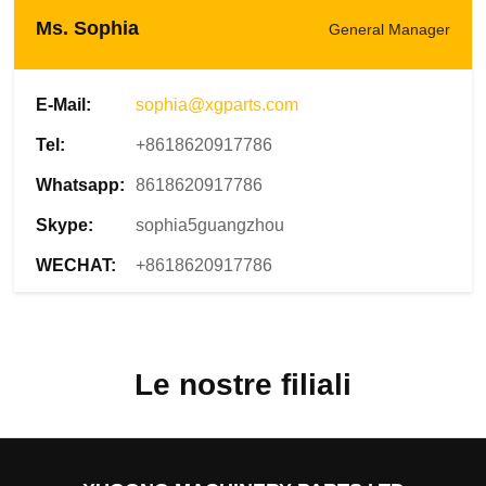
Ms. Sophia
General Manager
E-Mail:
sophia@xgparts.com
Tel:
+8618620917786
Whatsapp:
8618620917786
Skype:
sophia5guangzhou
WECHAT:
+8618620917786
Le nostre filiali