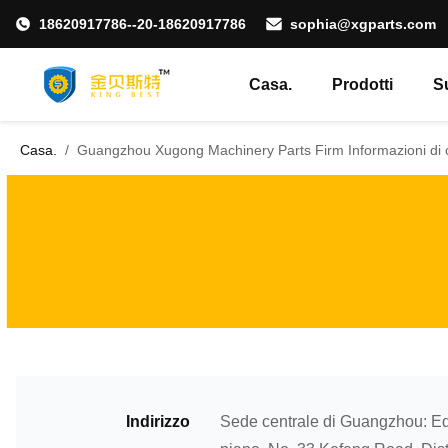
18620917786--20-18620917786
sophia@xgparts.com
Casa.
Prodotti
S
Casa.
/
Guangzhou Xugong Machinery Parts Firm Informazioni di 
Indirizzo
Sede centrale di Guangzhou: Edi