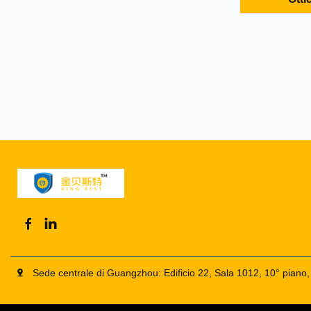
roller botto
Undercarriag
roller Part
Delivery: 1-3 
Sede centrale di Guangzhou: Edificio 22, Sala 1012, 10° pian