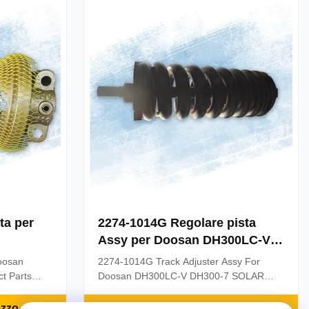
 RAIL
Model VOE14614530 Idler / 2270-1108A
very: 1-3
...
ta per
2274-1014G Regolare pista
Assy per Doosan DH300LC-V
DH300-7 SOLAR 300LC-V
oosan
2274-1014G Track Adjuster Assy For
ct Parts
Doosan DH300LC-V DH300-7 SOLAR
 For
300LC-V 1. Information of productParts
-9025 MOQ:
Name:2274-1014G Track Adjuster Assy
ezzo
Ottieni il miglior prezzo