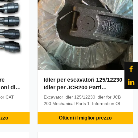
re
Idler per escavatori 125/12230
oni di
Idler per JCB200 Parti
 3, del
meccaniche
or CAT
Excavator Idler 125/12230 Idler for JCB
15/2008.
200 Mechanical Parts 1. Information Of
D/324DL/324DLN
Excavator Idler Product Name Excavator
f product
Idler 125/12230 Idler for JCB 200
ezzo
Ottieni il miglior prezzo
LLER 322BL
Mechanical Parts Model 200 Part Number
125/12230 Weight 120KG 2. Relater
D/324DL/324DLN
Products List Part number Part Name