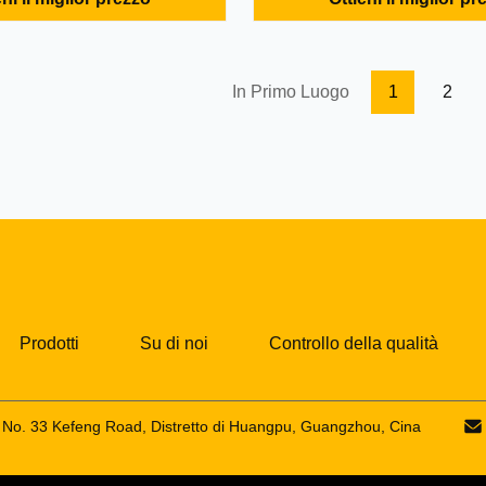
m roller 1634143 Excavator
1PC Delivery: 1-3 days for sto
e Spare parts CAT320 track
days for non-stocks Warranty
 No: 1634143 MOQ: 1PC
Place of Origin China (Mainlan
days for ...
Guangzhou or As Request Deliv
In Primo Luogo
1
2
Prodotti
Su di noi
Controllo della qualità
o, No. 33 Kefeng Road, Distretto di Huangpu, Guangzhou, Cina