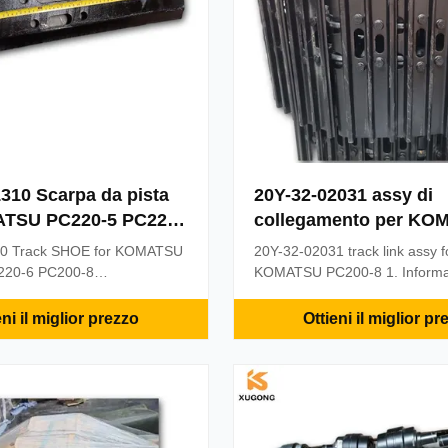
310 Scarpa da pista
20Y-32-02031 assy di
TSU PC220-5 PC220-
collegamento per KO
8
PC200-8
10 Track SHOE for KOMATSU
20Y-32-02031 track link assy f
220-6 PC200-8
KOMATSU PC200-8 1. Informat
e Part 1. Informations of
product Part No: 20Y-32-0203
t No: 20Y-32-31310 Model No:
PC200-8 Parts Name: 20Y-32-
eni il miglior prezzo
Ottieni il miglior pr
20-6 PC200-8 Parts Name:
link assy for KOMATSU PC20
10 Track SHOE for KOMATSU
Pieces Stock: In Stock Warran
220-6 PC200-8
Place of Origin China (Mainlan
e Part MOQ: 2 Pieces Stock:
Guangzhou or As Request Deliv
anty: 3 ...