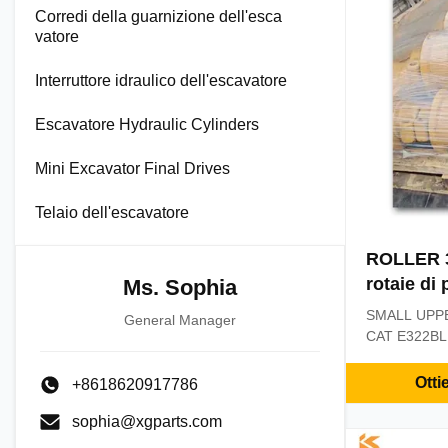
Corredi della guarnizione dell'esca
vatore
Interruttore idraulico dell'escavatore
Escavatore Hydraulic Cylinders
Mini Excavator Final Drives
Telaio dell'escavatore
ROLLER 3
rotaie di
Ms. Sophia
SMALL UPPE
General Manager
CAT E322BL 
TRACK Roller
Parts Name
Otti
+8618620917786
ROLLER 322
E306 303 30
sophia@xgparts.com
SMALL UPP