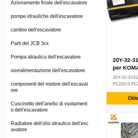
Azionamento finale dell'escavatore
pompe idrauliche dell'escavatore
cambio dell'escavatore
Parti del JCB 3cx
Pompa idraulica dell'escavatore
20Y-32-31
per KOMA
sovralimentazione dell'escavatore
6 PC200-
20Y-32-313
componenti del motore dell'escavat
PC220-5 PC
ore
Undercarriag
product Par
Otti
PC220-5 PC2
Cuscinetto dell'anello di vuotament
o dell'escavatore
20Y-32-313
PC220-5 PC
Undercarriag
Radiatore dell'olio idraulico dell'esc
In Stock Warr
avatore