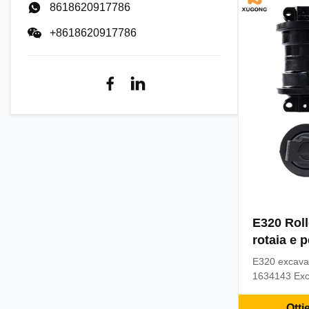
8618620917786
322BL MOQ: 
stocks, 3-10 
+8618620917786
E320 Roll
rotaia e 
carrello
E320 excavato
1634143 Exc
parts CAT320 
product Part
Otti