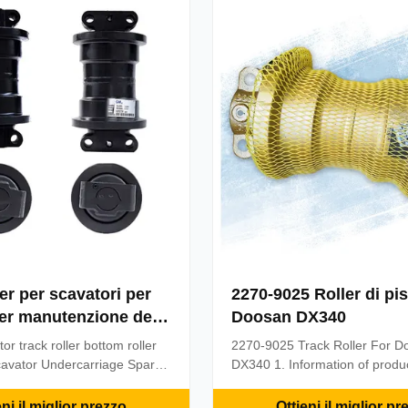
1PC Delivery: 1-3 days for
TOP ROLLER Part No: LARGE
days for ...
ROLLER 322BL MOQ: 1PC Deli
days for stocks, 3-10 ...
er per scavatori per
2270-9025 Roller di pis
per manutenzione del
Doosan DX340
r track roller bottom roller
2270-9025 Track Roller For D
avator Undercarriage Spare
DX340 1. Information of produ
track roller​ 1. Information of
Name: 2270-9025 Track Roller
s Name: E320 excavator track
Doosan DX340 Part No: 2270
eni il miglior prezzo
Ottieni il miglior pr