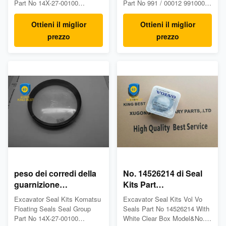
27-00025 per il nero
idraulici durevoli della
Part No 14X-27-00100
Part No 991 / 00012 99100012
resistente all'uso di
Model&No. KOMATSU Part
guarnizione del Jcb
Model&No JCB 3CX 4CX Part
number 14X-27-
number 991/00012 Product
KOMATSU
Ottieni il miglior
Ottieni il miglior
00100/14X2700100 Product
Name: Seal Kits Material
prezzo
prezzo
Name: Seal Kits Material
Rubber color Black Warranty:
Rubber color Black Warranty:
3 months-6month
3 months-6month
MOQ(Minimum Order
MOQ(Minimum Order
Quantity:) 1 Piece Condition:
Quantity:) 1 Piece Condition:
100% New Availability: In
100% New Availability: In
Stock Supply Ability: ...
Stock Supply ...
peso dei corredi della
No. 14526214 di Seal
guarnizione
Kits Part
dell'escavatore di 14X-
dell'escavatore di Vol
Excavator Seal Kits Komatsu
Excavator Seal Kits Vol Vo
27-00100 KOMATSU
Vo con la chiara sola
Floating Seals Seal Group
Seals Part No 14526214 With
2,46 chilogrammi di
bianca
Part No 14X-27-00100
White Clear Box Model&No.