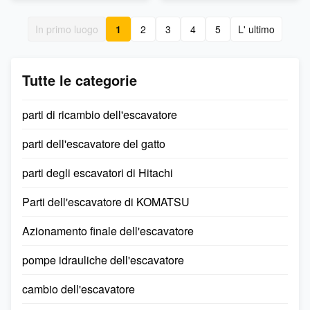
Material Rubber color
Excavator 1425867 142-5867
Black/White Warranty: 3
SEAL CRANKSHAFT REAR
In primo luogo
1
2
3
4
5
L' ultimo
months-6month
for CAT 3406 C15 Front
MOQ(Minimum Order
Crankshaft Seal Material
Quantity:) 1 Piece ...
Rubber color ...
Tutte le categorie
parti di ricambio dell'escavatore
parti dell'escavatore del gatto
parti degli escavatori di Hitachi
Parti dell'escavatore di KOMATSU
Azionamento finale dell'escavatore
pompe idrauliche dell'escavatore
cambio dell'escavatore