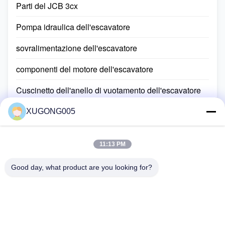
Parti del JCB 3cx
Pompa idraulica dell'escavatore
sovralimentazione dell'escavatore
componenti del motore dell'escavatore
Cuscinetto dell'anello di vuotamento dell'escavatore
Radiatore dell'olio idraulico dell'escavatore
XUGONG005
Corredi della guarnizione dell'escavatore
11:13 PM
Interruttore idraulico dell'escavatore
Good day, what product are you looking for?
Escavatore Hydraulic Cylinders
Mini Excavator Final Drives
Telaio dell'escavatore