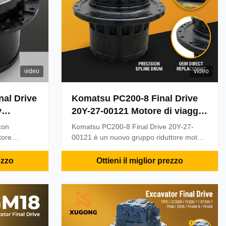
video
video
al Drive
Komatsu PC200-8 Final Drive
y
20Y-27-00121 Motore di viaggio
lastri di
riduttore
con
Komatsu PC200-8 Final Drive 20Y-27-
la
tore
00121 è un nuovo gruppo riduttore motore
ne edili
di traslazione aftermarket al 100%.
iginali per
Presenta ingranaggi planetari per carichi
ezzo
Ottieni il miglior prezzo
ioni di
pesanti, azionamento idraulico efficiente e
ti.
unità completa pronta per l'installazione.
Qualità testata con garanzia di 12 mesi
per prestazioni affidabili in operazioni di
scavo impegnative.