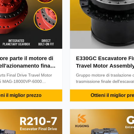
ore parte il motore di
E330GC Escavatore Fin
ell'azionamento finale
Travel Motor Assembl
uttore idraulico Sany
Ricambi originali per pi
rts Final Drive Travel Motor
Gruppo motore di traslazione 
18000VP-6000
catering Macchine per 
35 MAG-18000VP-6000
trasmissione finale dell'escava
ducer 1. Products information
costruzione
E330GC progettato per macchi
 months-6month
Caterpillar. Pezzi di ricambio or
eni il miglior prezzo
Ottieni il miglior pr
 Order Quantity:) 1 Piece
prestazioni affidabili in applicaz
00% New Availability: In Stock
scavo e movimento terra pesan
ty: 1000pcs per weekPort:
elivery Methods: Express: