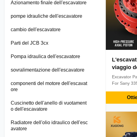
Azionamento finale dell'escavatore
pompe idrauliche dell'escavatore
cambio dell'escavatore
Parti del JCB 3cx
Pompa idraulica dell'escavatore
L'escavat
viaggio d
sovralimentazione dell'escavatore
per il rid
Excavator Pa
335 MAG-
componenti del motore dell'escavat
For Sany 3
ore
Hydraulic Re
Warranty: 3
Otti
MOQ(Minimum
Cuscinetto dell'anello di vuotament
o dell'escavatore
Condition: 1
Supply Abili
Guangzhou D
Radiatore dell'olio idraulico dell'esc
DHL ...
avatore