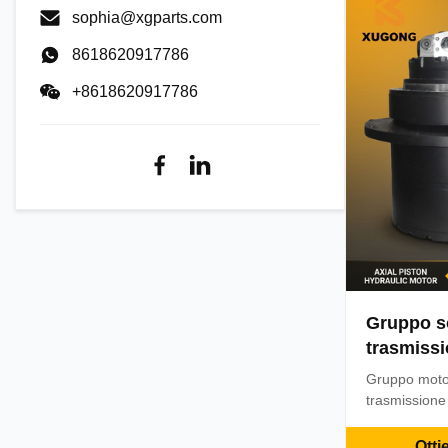
Express: DH
sophia@xgparts.com
8618620917786
+8618620917786
Gruppo s
trasmissi
GM35 Tra
Gruppo moto
Komatsu 
trasmissione 
gli escavato
PC200-6. Pro
Otti