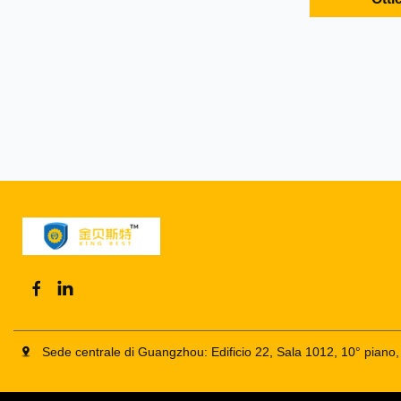
sistema di in
elevata, sch
specifiche OE
fabbrica per
funzionament
Sede centrale di Guangzhou: Edificio 22, Sala 1012, 10° pian