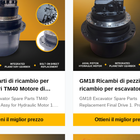
rti di ricambio per
GM18 Ricambi di pezzi
i TM40 Motore di
ricambio per escavator
er motore idraulico
vator Spare Parts TM40
GM18 Excavator Spare Parts
 Assy for Hydraulic Motor 1.
Replacement Final Drive 1. Pr
ormation Warranty: 3 months-
information Warranty: 3 mont
Minimum Order Quantity:) 1
MOQ(Minimum Order Quantity:
eni il miglior prezzo
Ottieni il miglior pr
on: 100% New Availability: In
Condition: 100% NewAvailabilit
 Ability: 1000pcs per week
Supply Ability: 1000pcs per we
zhouDelivery Methods:
Guangzhou Delivery Methods: