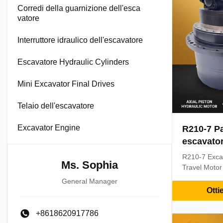
Corredi della guarnizione dell'esca
vatore
Interruttore idraulico dell'escavatore
Escavatore Hydraulic Cylinders
Mini Excavator Final Drives
Telaio dell'escavatore
Excavator Engine
R210-7 Pa
escavator
viaggio p
R210-7 Exca
Ms. Sophia
Travel Motor
Products inf
General Manager
6month MOQ(
Otti
PieceConditi
Stock Supply
+8618620917786
Port: Guang