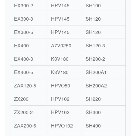
EX300-2
HPV145
SH100
PS
EX300-3
HPV145
SH120
PS
EX300-5
HPV145
SH120
PS
EX400
A7V0250
SH120-3
A2
EX400-3
K3V180
SH200-2
K3
EX400-5
K3V180
SH200A1
K3
ZAX120-5
HPVO50
SH200A2
K3
ZX200
HPV102
SH220
K3
ZX200-2
HPV102
SH300
A8
ZAX200-6
HPVO102
SH400
A8