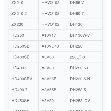
ZX210
HPVO102
DH55-V
AP
ZX210-2
HPVO102
DH60-7
AP
ZX230
HPVO102
DH130
K3
HD250
A10V17
DH130W-V
A8
HD250SE
A10VD43
DH220
NV
HD400SE
A3V80
220LC-3
K3
HD400-2
A8V80
DH220-5-0
K3
HD400SEV
A8V55E
DH220-5-N
K3
HD400-7
A8V55E
DH258-5
K3
HD450SE
A3V80
DH258LCV
K3