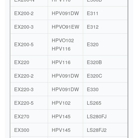
EX200-2
HPV091DW
E311
K3
EX200-3
HPVO91EW
E312
K3
HPVO102
EX200-5
E320
AP
HPV116
EX220
HPV116
E320B
AP
EX220-2
HPV091DW
E320C
SP
EX220-3
HPV091DW
E330
A8
EX220-5
HPV102
LS265
NV
EX270
HPV145
LS280FJ
A8
EX300
HPV145
LS28FJ2
A8