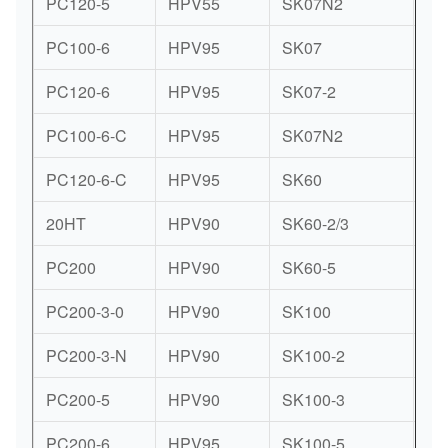
PC120-5
HPV55
SK07N2
NV
PC100-6
HPV95
SK07
NV
PC120-6
HPV95
SK07-2
K3
PC100-6-C
HPV95
SK07N2
K3
PC120-6-C
HPV95
SK60
A1
20HT
HPV90
SK60-2/3
A1
PC200
HPV90
SK60-5
A1
PC200-3-0
HPV90
SK100
A8
PC200-3-N
HPV90
SK100-2
K3
PC200-5
HPV90
SK100-3
K3
PC200-6
HPV95
SK100-5
K3