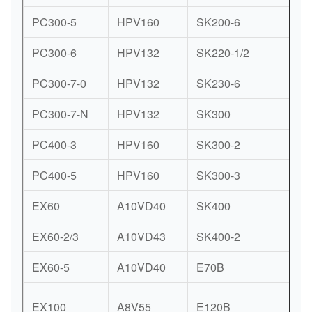
PC300-5
HPV160
SK200-6
DI
PC300-6
HPV132
SK220-1/2
K3
PC300-7-0
HPV132
SK230-6
K3
PC300-7-N
HPV132
SK300
NV
PC400-3
HPV160
SK300-2
K3
PC400-5
HPV160
SK300-3
K3
EX60
A10VD40
SK400
NV
EX60-2/3
A10VD43
SK400-2
K3
EX60-5
A10VD40
E70B
A1
VR
EX100
A8V55
E120B