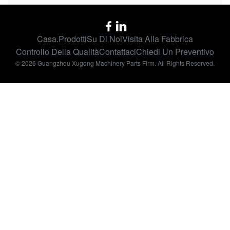
Casa.
Prodotti
Su Di Noi
Visita Alla Fabbrica
Controllo Della Qualità
Contattaci
Chiedi Un Preventivo
© 2026 Guangzhou Xugong Machinery Parts Firm. All Rights Reserved.