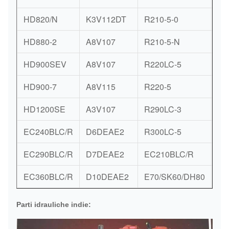
HD820/N
K3V112DT
R210-5-0
K3
HD880-2
A8V107
R210-5-N
K3
HD900SEV
A8V107
R220LC-5
K3
HD900-7
A8V115
R220-5
K3
HD1200SE
A3V107
R290LC-3
K3
EC240BLC/R
D6DEAE2
R300LC-5
K3
EC290BLC/R
D7DEAE2
EC210BLC/R
D6
EC360BLC/R
D10DEAE2
E70/SK60/DH80
AP
Parti idrauliche indie: