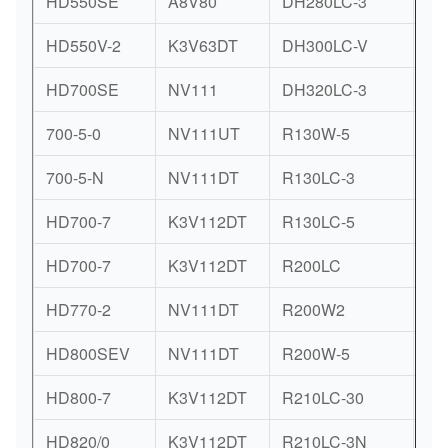
HD550SE
A8V80
DH280LC-3
K3
HD550V-2
K3V63DT
DH300LC-V
K3
HD700SE
NV111
DH320LC-3
K3
700-5-0
NV111UT
R130W-5
K3
700-5-N
NV111DT
R130LC-3
T5
HD700-7
K3V112DT
R130LC-5
T5
HD700-7
K3V112DT
R200LC
T5
HD770-2
NV111DT
R200W2
K3
HD800SEV
NV111DT
R200W-5
K3
HD800-7
K3V112DT
R210LC-30
K3
HD820/0
K3V112DT
R210LC-3N
K3