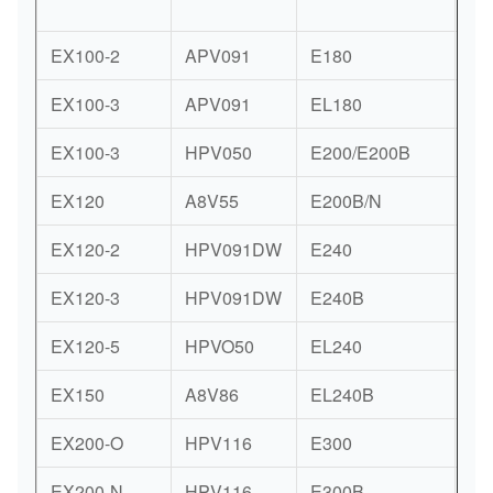
10
EX100-2
APV091
E180
SP
EX100-3
APV091
EL180
SP
EX100-3
HPV050
E200/E200B
SP
EX120
A8V55
E200B/N
KV
EX120-2
HPV091DW
E240
SP
EX120-3
HPV091DW
E240B
SP
EX120-5
HPVO50
EL240
SP
EX150
A8V86
EL240B
SP
EX200-O
HPV116
E300
A8
EX200-N
HPV116
E300B
A8