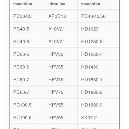
macchina
idraulica
macchina
PC30/35
AP2D18
PC40/45/50
AP
PC40-5
A10V21
HD1023
K3
PC40-6
A10V21
HD1250-5
K3
PC60-5
HPV35
HD1250-7
K3
PC60-6
HPV35
HD1430
K3
PC60-7
HPV35
HD1880-1
KV
PC60-7
HPV75
HD1880-2
KV
PC100-5
HPV55
HD1880-3
NV
PC100-5
HPV55
SK07-2
NV