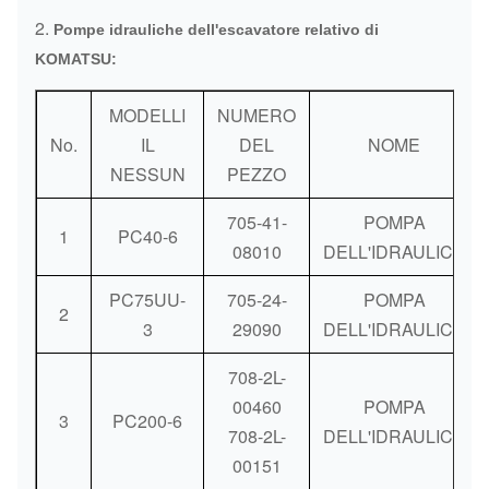
Luogo
2.
La Cina (continente)
Pompe idrauliche dell'escavatore relativo di
d'origine
KOMATSU:
Porto:
Canton o come richiesta
MODELLI
NUMERO
Metodi di
DHL/Fedex/TNT/UPS/trasporto
No.
IL
DEL
NOME
consegna:
dell'aria/trasporto del mare
NESSUN
PEZZO
Metodi di
705-41-
POMPA
La Banca/Western Union/Paypal
1
PC40-6
pagamento:
08010
DELL'IDRAULICA
PC75UU-
705-24-
POMPA
2
3
29090
DELL'IDRAULICA
708-2L-
00460
POMPA
3
PC200-6
708-2L-
DELL'IDRAULICA
00151