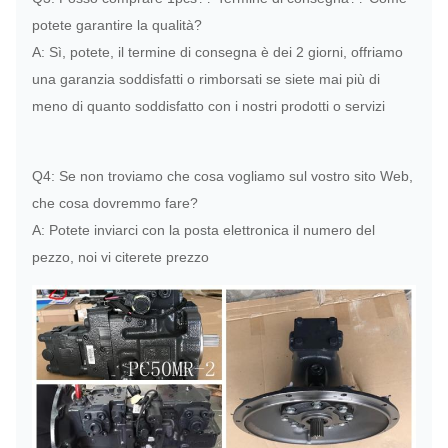
708-3T-
POMPA
16
PC78UU
potete garantire la qualità?
00240
DELL'IDRAULICA
A: Sì, potete, il termine di consegna è dei 2 giorni, offriamo
708-1L-
POMPA
una garanzia soddisfatti o rimborsati se siete mai più di
17
PC120-6
00044
DELL'IDRAULICA
meno di quanto soddisfatto con i nostri prodotti o servizi
708-2L-
POMPA
18
PC200-7
00300
DELL'IDRAULICA
Q4: Se non troviamo che cosa vogliamo sul vostro sito Web,
che cosa dovremmo fare?
708-2L-
POMPA
19
PC200-8
A: Potete inviarci con la posta elettronica il numero del
00501
DELL'IDRAULICA
pezzo, noi vi citerete prezzo
708-2L-
POMPA
20
PC220-7
00112
DELL'IDRAULICA