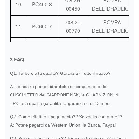
708-2H-
POMPA
10
PC400-8
00450
DELL'IDRAULICA
708-2L-
POMPA
11
PC600-7
00770
DELL'IDRAULICA
PVD-2B-
POMPA
12
PC40
40P-6G3-
DELL'IDRAULICA
3.FAQ
4151H
Q1: Turbo è alta qualità? Garanzia? Tutto il nuovo?
705-41-
POMPA
13
PC30-6
08001
DELL'IDRAULICA
A: Le nostre pompe idrauliche si compongono del
CUSCINETTO del GIAPPONE NSK, le GUARNIZIONI di
PC50MR-
708-3S-
POMPA
14
TPK, alta qualità garantita, la garanzia è di 13 mesi.
2
00522
DELL'IDRAULICA
Q2: Come effettuo il pagamento?? Se voglio comprare??
708-1W-
POMPA
15
PC60-7
A: Potete pagarci da Western Union, la Banca, Paypal
00131
DELL'IDRAULICA
Q3: Posso comprare 1pcs?? Termine di consegna?? Come