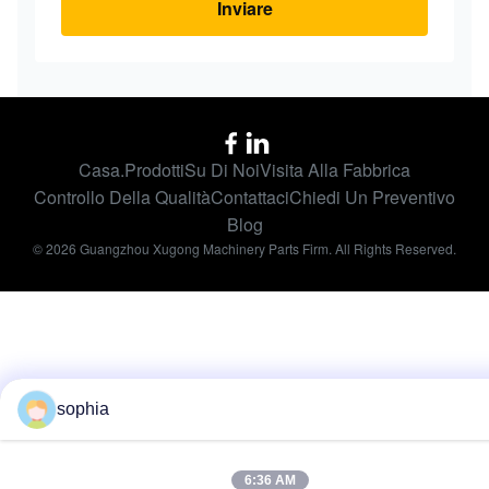
Inviare
Casa.
Prodotti
Su Di Noi
Visita Alla Fabbrica
Controllo Della Qualità
Contattaci
Chiedi Un Preventivo
Blog
© 2026 Guangzhou Xugong Machinery Parts Firm. All Rights Reserved.
sophia
6:36 AM