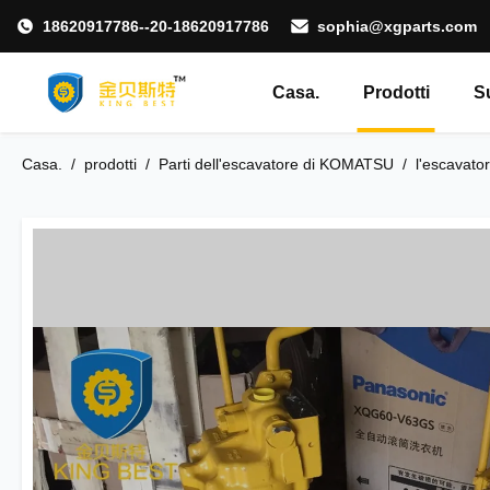
18620917786--20-18620917786
sophia@xgparts.com
Casa.
Prodotti
S
Casa.
/
prodotti
/
Parti dell'escavatore di KOMATSU
/
l'escavato