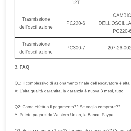
12T
CAMBI
Trasmissione
PC220-6
DELL'OSCILL
dell'oscillazione
PC220-
Trasmissione
PC300-7
207-26-00
dell'oscillazione
3.
FAQ
Q1: Il complessivo di azionamento finale dell'escavatore è alta
A: L'alta qualità garantita, la garanzia è nuova 3 mesi, tutto il
Q2: Come effettuo il pagamento?? Se voglio comprare??
A: Potete pagarci da Western Union, la Banca, Paypal
Q3: Posso comprare 1pcs?? Termine di consegna?? Come potet