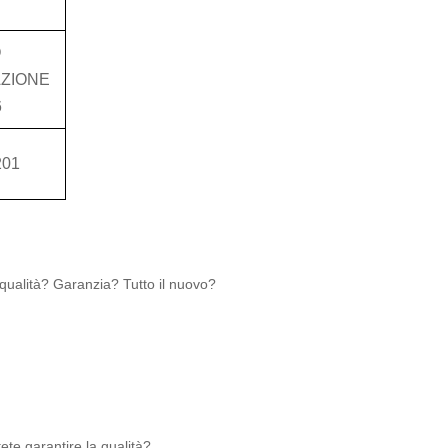
O
AZIONE
6
201
 qualità? Garanzia? Tutto il nuovo?
e garantire la qualità?