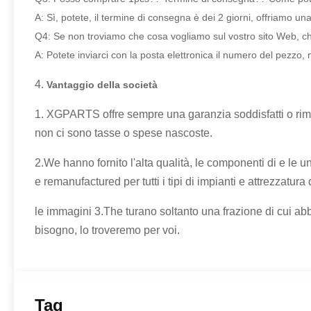
A: Sì, potete, il termine di consegna è dei 2 giorni, offriamo un
Q4: Se non troviamo che cosa vogliamo sul vostro sito Web, 
A: Potete inviarci con la posta elettronica il numero del pezzo, n
4.
Vantaggio della società
1. XGPARTS offre sempre una garanzia soddisfatti o rimbor
non ci sono tasse o spese nascoste.
2.We hanno fornito l'alta qualità, le componenti di e le 
e remanufactured per tutti i tipi di impianti e attrezzatura d
le immagini 3.The turano soltanto una frazione di cui a
bisogno, lo troveremo per voi.
Tag