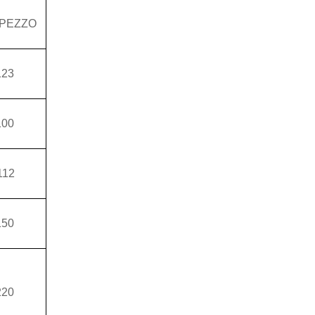
 PEZZO
123
100
112
150
220