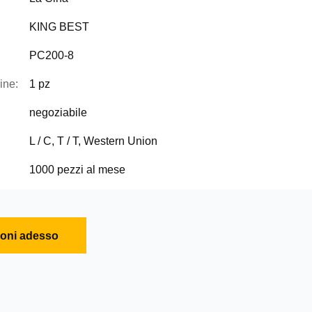
KING BEST
PC200-8
ine:
1 pz
negoziabile
L / C, T / T, Western Union
1000 pezzi al mese
ioni adesso