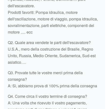
Filtro da
dell'escavatore.
Blue+Brown
JCB
Prodotti favoriti: Pompa idraulica, motore
32/925683
3CX/4CX
dell'oscillazione, motore di viaggio, pompa idraulica,
sovralimentazione, parti elettriche, componenti del
JCB
32/915801
motore ..... ecc
3CX/4CX
Filtro
Q2. Quale area vendete le parti dell'escavatore?
JCB
32/915802
U.S.A., mero della costruzione del Brasile, Regno
3CX/4CX
Unito, Russia, Medio Oriente, Sudamerica, Sud-est
JCB
asiatico….
320/08657
Tendicinghia
3CX/4CX
Q3. Provate tutte le vostre merci prima della
JCB
consegna?
320/08588
Tendicinghia
3CX/4CX
A: Sì, abbiamo prova di 100% prima della consegna
JCB
Q4. Come circa il vostro termine di consegna?
320/08530
Tendicinghia
3CX/4CX
A: Una volta che ricevuto il vostro pagamento,