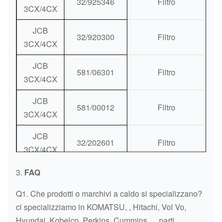
32/925346
Filtro
3CX/4CX
JCB
32/920300
Filtro
3CX/4CX
JCB
581/06301
Filtro
3CX/4CX
JCB
581/00012
Filtro
3CX/4CX
JCB
32/202601
Filtro
3CX/4CX
JCB
3.
FAQ
32/925717
Filtro
3CX/4CX
Q1. Che prodotti o marchivi a caldo si specializzano?
JCB
ci specializziamo in KOMATSU, , Hitachi, Vol Vo,
32/925682
3CX/4CX
Hyundai, Kobelco, Perkins, Cummins…. parti