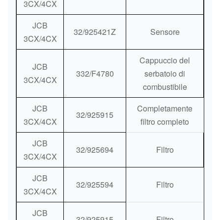
3CX/4CX
JCB
32/925421Z
Sensore
3CX/4CX
Cappuccio del
JCB
332/F4780
serbatoio di
3CX/4CX
combustibile
JCB
Completamente
32/925915
3CX/4CX
filtro completo
JCB
32/925694
Filtro
3CX/4CX
JCB
32/925594
Filtro
3CX/4CX
JCB
32/925915
Filtro