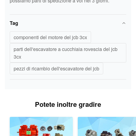
possiamo parti di spedizione a voi nei 3 giorni.
JCB
700/23600
Lampada
3CX/4CX
700/26200
Tag
JCB
700/41600
Lampada
3CX/4CX
componenti del motore del jcb 3cx
JCB
700/50024
parti dell'escavatore a cucchiaia rovescia del jcb
Lampada
3cx
3CX/4CX
700/50018
pezzi di ricambio dell'escavatore del jcb
700/50055 di
JCB
700/38400
Lampada
3CX/4CX
700/50054
JCB
Potete inoltre gradire
700/50121
Lampada
3CX/4CX
JCB
700/31800
Lampada
3CX/4CX