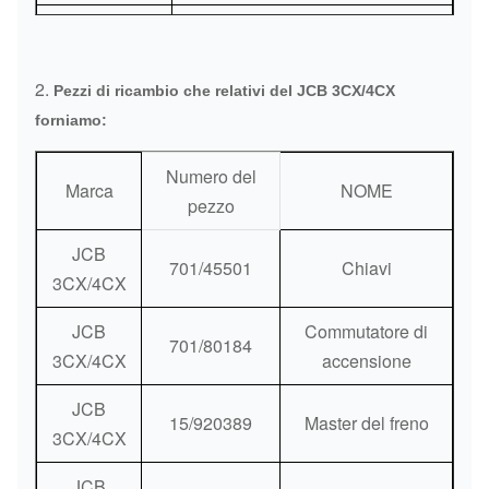
Luogo d'origine
La Cina (continente)
Porto:
Canton o come richiesta
2.
Pezzi di ricambio che relativi del JCB 3CX/4CX
forniamo:
Metodi di
DHL/Fedex/TNT/UPS/trasporto
consegna:
dell'aria/trasporto del mare
Numero del
Marca
NOME
pezzo
Metodi di
La Banca/Western Union/Paypal
pagamento:
JCB
701/45501
Chiavi
3CX/4CX
JCB
Commutatore di
701/80184
3CX/4CX
accensione
JCB
15/920389
Master del freno
3CX/4CX
JCB