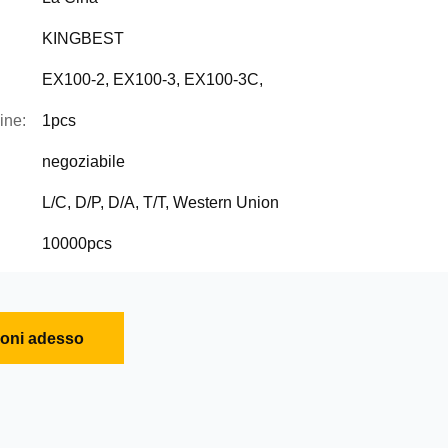
KINGBEST
EX100-2, EX100-3, EX100-3C,
ine:
1pcs
negoziabile
L/C, D/P, D/A, T/T, Western Union
10000pcs
ioni adesso