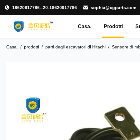
18620917786--20-18620917786
sophia@xgparts.com
Casa.
Prodotti
S
Casa.
/
prodotti
/
parti degli escavatori di Hitachi
/
Sensore di mis