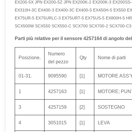
EX200-5X JPN EX200-5Z JPN EX200K-2 EX200K-3 EX200SS-
EX310H-3C EX400-3 EX400-3C EX400-5 EX450H-5 EX550 EX
EX75UR-5 EX75URLC-3 EX75URT-5 EX75US-5 EX800H-5 HR
SCX500W SCX550 SCX550-C SCX700 SCX700-2 SCX700-C
Parti più relative per il sensore 4257164 di angolo de
Numero
Posizione.
Qty
Nome di parti
del pezzo
01-31.
9095590
[1]
MOTORE ASS'
1
4257163
[1]
MOTORE; PUN
3
4257159
[2]
SOSTEGNO
4
3051015
[1]
LEVA