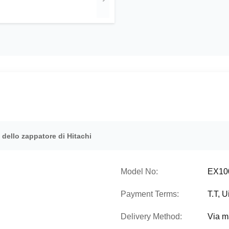
i dello zappatore di Hitachi
Model No:
EX100
Payment Terms:
T.T, 
Delivery Method:
Via m