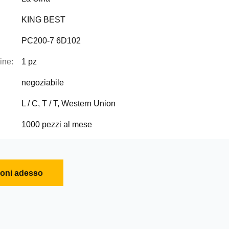
KING BEST
PC200-7 6D102
ine:
1 pz
negoziabile
L / C, T / T, Western Union
1000 pezzi al mese
ioni adesso