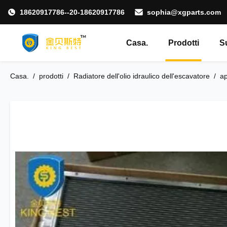
18620917786--20-18620917786
sophia@xgparts.com
Casa.
Prodotti
S
Casa.
/
prodotti
/
Radiatore dell'olio idraulico dell'escavatore
/
ap