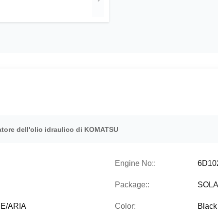
atore dell'olio idraulico di KOMATSU
Engine No::
6D10
Package::
SOLA
RE/ARIA
Color:
Black