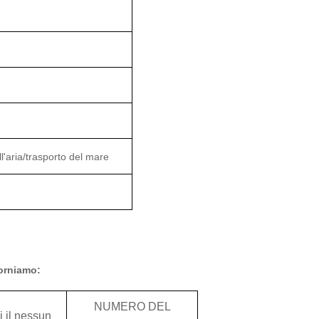
'aria/trasporto del mare
forniamo:
NUMERO DEL
i il nessun