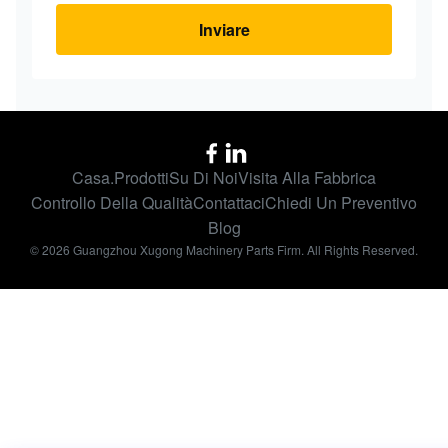
Inviare
Casa.
Prodotti
Su Di Noi
Visita Alla Fabbrica
Controllo Della Qualità
Contattaci
Chiedi Un Preventivo
Blog
© 2026 Guangzhou Xugong Machinery Parts Firm. All Rights Reserved.