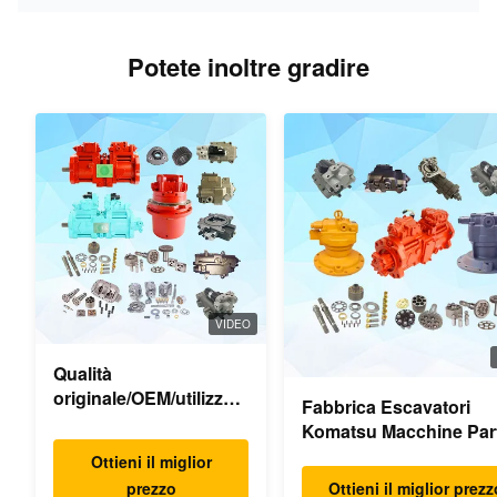
Potete inoltre gradire
VIDEO
Qualità
originale/OEM/utilizzata
Fabbrica Escavatori
per pezzi di ricambio
Komatsu Macchine Part
per escavatori
Pompa idraulica princi
Ottieni il miglior
Motore oscillante Motor
prezzo
Ottieni il miglior prezz