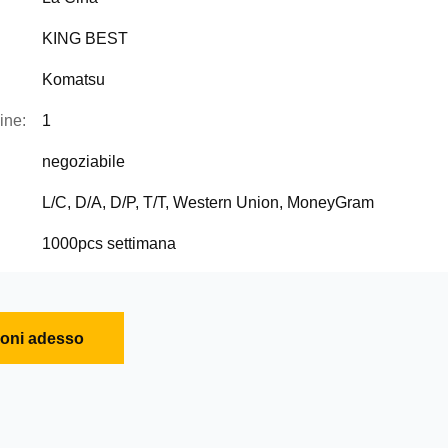
KING BEST
Komatsu
ine:
1
negoziabile
L/C, D/A, D/P, T/T, Western Union, MoneyGram
1000pcs settimana
ioni adesso