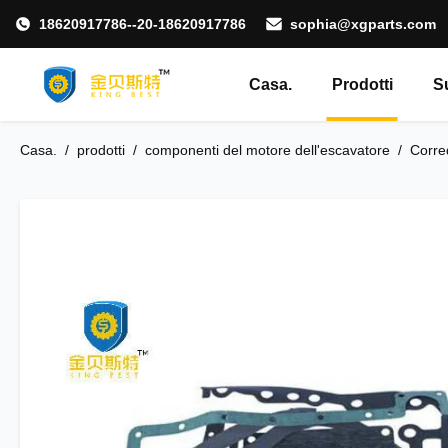
18620917786--20-18620917786
sophia@xgparts.com
Casa.
Prodotti
S
Casa.
/
prodotti
/
componenti del motore dell'escavatore
/
Corre