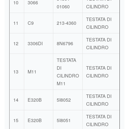
10
3066
P
01060
CILINDRO
TESTATA DI
11
C9
213-4360
P
CILINDRO
TESTATA DI
12
3306DI
8N6796
P
CILINDRO
TESTATA
DI
TESTATA DI
13
M11
P
CILINDRO
CILINDRO
M11
TESTATA DI
14
E320B
5I8052
P
CILINDRO
TESTATA DI
15
E320B
5I8051
P
CILINDRO