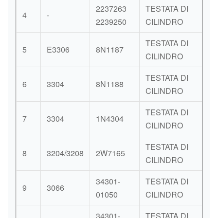
2237263
TESTATA DI
4
-
P
2239250
CILINDRO
TESTATA DI
5
E3306
8N1187
P
CILINDRO
TESTATA DI
6
3304
8N1188
P
CILINDRO
TESTATA DI
7
3304
1N4304
P
CILINDRO
TESTATA DI
8
3204/3208
2W7165
P
CILINDRO
34301-
TESTATA DI
9
3066
P
01050
CILINDRO
34301-
TESTATA DI