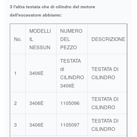
3 l'altra testata che di cilindro del motore
dell'escavatore abbiamo:
MODELLI
NUMERO
No.
IL
DEL
DESCRIZIONE
U
NESSUN
PEZZO
TESTATA
di
TESTATA DI
1
3406E
P
CILINDRO
CILINDRO
3406E
TESTATA DI
2
3406E
1105096
P
CILINDRO
TESTATA DI
3
3406E
1105097
P
CILINDRO