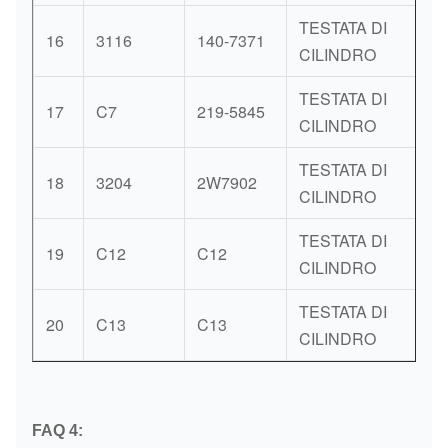
TESTATA DI
16
3116
140-7371
P
CILINDRO
TESTATA DI
17
C7
219-5845
P
CILINDRO
TESTATA DI
18
3204
2W7902
P
CILINDRO
TESTATA DI
19
C12
C12
P
CILINDRO
TESTATA DI
20
C13
C13
P
CILINDRO
FAQ 4: