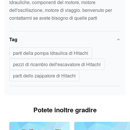
idrauliche, componenti del motore, motore
E40B E70 E70B E110 E120B
dell'oscillazione, motore di viaggio. benvenuto per
E140 E180 E200B E240 E300
contattarmi se avete bisogno di quelle parti
E200-5 E450 E650 E235B/B/D
E245B/D E307 E311B E312C/CL
E315C/CL E318B E320/320L
Tag
E322 E325 E330 E350 E375
parti della pompa idraulica di Hitachi
E450
pezzi di ricambio dell'escavatore di Hitachi
parti dello zappatore di Hitachi
Potete inoltre gradire