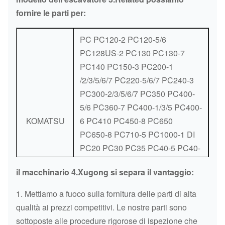
POMPA DI
HITACHI
J08CT
DELLA POM
fornire le parti per:
OLIO DI J08CT
DI OLIO
PC PC120-2 PC120-5/6
COMPLESSI
PC128US-2 PC130 PC130-7
POMPA DI
HITACHI
PE6T
DELLA POM
PC140 PC150-3 PC200-1
OLIO DI PE6T
DI OLIO
/2/3/5/6/7 PC220-5/6/7 PC240-3
PC300-2/3/5/6/7 PC350 PC400-
CORREDO
CORREDO
5/6 PC360-7 PC400-1/3/5 PC400-
DELLA
DELLA
KOMATSU
6 PC410 PC450-8 PC650
HITACHI
6HK1
GUARNIZIONE
GUARNIZIO
PC650-8 PC710-5 PC1000-1 DI
6HK1 IN
PIENO
PC20 PC30 PC35 PC40-5 PC40-
PIENO
6 PC40-7/8 PC45 PC50 PC56-7
il macchinario 4.Xugong si separa il vantaggio:
CORREDO
PC60-1 PC60-3/5/6/7 PC70-8
CORREDO
DELLA
PC75 PC80 PC90-1 PC100-1/2/3
1. Mettiamo a fuoco sulla fornitura delle parti di alta
DELLA
HITACHI
6HK1
GUARNIZIONE
PC100-5
qualità ai prezzi competitivi. Le nostre parti sono
GUARNIZIO
6HK1 IN
sottoposte alle procedure rigorose di ispezione che
PIENO
HITACHI UH045 UH052 UHO53