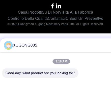
Casa.
Prodotti
Su Di Noi
Visita Alla Fabbrica
Controllo Della Qualità
Contattaci
Chiedi Un Preventivo
© 2026 Guangzhou Xugong Machinery Parts Firm. All Rights Reserved.
XUGONG005
3:16 AM
Good day, what product are you looking for?