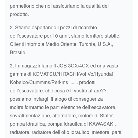
PIENO
permettono che noi assicuriamo la qualità del
UH063 UH07-5 UH09-7 UH04-7
prodotto.
CORREDO
UH083 EX20UR-1/2 EX27 EX30
CORREDO
DELLA
EX40-1 EX45-1 EX50UR EX60-
2. Stiamo esportando i pezzi di ricambio
DELLA
HITACHI
6BG1T
GUARNIZIONE
1/2/3/5 EX70 EX90 EX100
dell'escavatore per 10 anni, siamo fornitore stabile.
GUARNIZIO
6BG1T IN
EX100-W/WD-2/2/3/4
Clienti intorno a Medio Oriente, Turchia, U.S.A.,
PIENO
PIENO
EX120/-2/3/5 EX130 EX150
Brasile.
EX160WD EX200 EX200-1/2/3/5
3. Immagazziniamo il JCB 3CX/4CX ed una vasta
HITACHI
EX210 EX220-1/3/7 EX220-2/5
gamma di KOMATSU//HITACHI/Vol Vo/Hyundai
EX225 EX240 EX270-1/5 EX280-
Kobelco/Cummins/Perkins ..... . prodotti
1 EX300-1/2/3/5/6 EX320 EX330
dell'escavatore. che cosa è il vostro affare??
EX350 EX400 EX400-5 UH03-
possiamo inviargli il alogo di conseguenza
3/5/7 UH04/2/5 UH05 UN055-7
inoltre forniamo le parti elettriche dell'escavatore,
UH06 UH07 ZAX60 ZAX70
sovralimentazione, alternatore, motore di Stater,
ZAX120 ZAX200 ZX230 ZAX240
pompa idraulica, pompa idraulica di KAWASAKl,
ZAX250 ZAX330 ZAX350
radiatore, radiatore dell'olio idraulico, iniettore, parti
ZAX360 ZAX360