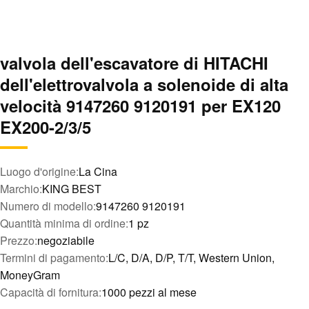
valvola dell'escavatore di HITACHI
dell'elettrovalvola a solenoide di alta
velocità 9147260 9120191 per EX120
EX200-2/3/5
Luogo d'origine:
La Cina
Marchio:
KING BEST
Numero di modello:
9147260 9120191
Quantità minima di ordine:
1 pz
Prezzo:
negoziabile
Termini di pagamento:
L/C, D/A, D/P, T/T, Western Union,
MoneyGram
Capacità di fornitura:
1000 pezzi al mese