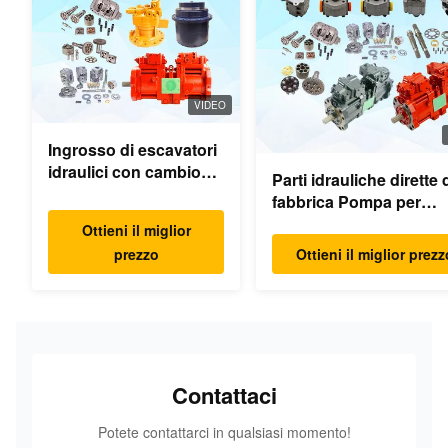
VIDEO
Ingrosso di escavatori
idraulici con cambio
Parti idrauliche dirette 
oscillante parti motore
fabbrica Pompa per
oscillante per Hyundai
escavatore Motore di
Ottieni il miglior
Yanmar Komatsu
pompa principale Mode
prezzo
Ottieni il miglior prezz
Hitachi XCMG Liugong
PC/EX/EC/DH/DX/CAA
SANY Volvo
Ricambi
Contattaci
Potete contattarci in qualsiasi momento!