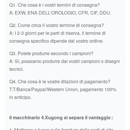
Q1. Che cosa è i vostri termini di consegna?
A: EXW, ENA DELL'OROLOGIO, CFR, CIF, DDU.
HITACHI
ZAX200
894427-1460
Q2. Come circa il vostro termine di consegna?
A: I 2-3 giorni per le parti di riserva, il termine di
HITACHI
ZAX200
4464275
consegna specifico dipende dal vostro ordine.
HITACHI
ZAX200
4658936
Q3. Potete produrre secondo i campioni?
HITACHI
ZAX200
4643580
A: Sì, possiamo produrre dai vostri campioni o disegni
tecnici.
HITACHI
ZAX200
DOOSAN
Q4. Che cosa è le vostre dilazioni di pagamento?
TUBO ZAX200
HITACHI
ZAX200
T.T/Banca/Paypal/Western Union, pagamento 100%
DENTRO
in anticipo.
TUBO EX200-5
HITACHI
EX200-5
DENTRO
il macchinario 4.Xugong si separa il vantaggio
:
:
METROPOLITANA 
HITACHI
EX200-5
1. Mettiamo a fuoco sulla fornitura delle parti di alta