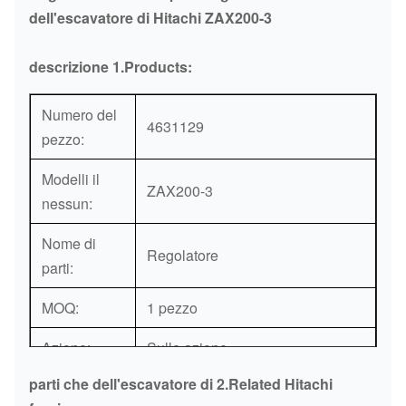
dell'escavatore di Hitachi ZAX200-3
descrizione 1.Products:
Numero del
4631129
pezzo:
Modelli il
ZAX200-3
nessun:
Nome di
Regolatore
parti:
MOQ:
1 pezzo
Azione:
Sulle azione
parti che dell'escavatore di 2.Related Hitachi
Garanzia:
3 mesi/6 mesi