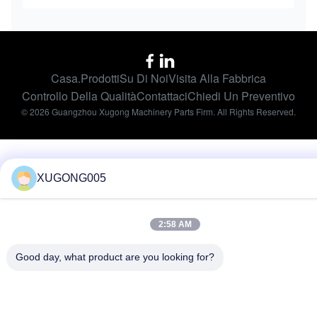
Casa.
Prodotti
Su Di Noi
Visita Alla Fabbrica
Controllo Della Qualità
Contattaci
Chiedi Un Preventivo
© 2026 Guangzhou Xugong Machinery Parts Firm. All Rights Reserved.
XUGONG005
2:58 AM
Good day, what product are you looking for?