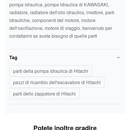
pompa idraulica, pompa idraulica di KAWASAKl,
HITACHI
EX200-5
CAVO EX200-5
radiatore, radiatore dell'olio idraulico, iniettore, parti
idrauliche, componenti del motore, motore
HITACHI
EX200-3
2030275 202449
dell'oscillazione, motore di viaggio. benvenuto per
TAPPETO DI EX20
contattarmi se avete bisogno di quelle parti
HITACHI
EX200-2/3
2/3RUBBER
COMPLESSIVO DE
Tag
HITACHI
HITACHI
LANA DEL PIEDE 
parti della pompa idraulica di Hitachi
HITACHI
pezzi di ricambio dell'escavatore di Hitachi
HITACHI
EX200-2/3
4257128
parti dello zappatore di Hitachi
STAMPA
HITACHI
ZAX200
DELL'ACCELERAT
Potete inoltre gradire
ZAX200