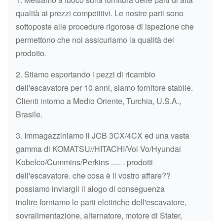
EX200-5 AIR INT
qualità ai prezzi competitivi. Le nostre parti sono
sottoposte alle procedure rigorose di ispezione che
METROPOLITANA 
HITACHI
EX200-1
permettono che noi assicuriamo la qualità del
EX200-1 AIR INT
prodotto.
TUBO FLESSIBIL
2. Stiamo esportando i pezzi di ricambio
HITACHI
ZAX200-3
DELL'ACQUA ZAX2
dell'escavatore per 10 anni, siamo fornitore stabile.
3
Clienti intorno a Medio Oriente, Turchia, U.S.A.,
TUBO FLESSIBIL
Brasile.
HITACHI
ZAX200-8
DELL'ACQUA ZAX2
3. Immagazziniamo il JCB 3CX/4CX ed una vasta
8
gamma di KOMATSU//HITACHI/Vol Vo/Hyundai
TUBO FLESSIBIL
Kobelco/Cummins/Perkins ..... . prodotti
HITACHI
ZAX200
DELL'ACQUA ZAX
dell'escavatore. che cosa è il vostro affare??
possiamo inviargli il alogo di conseguenza
HITACHI
EX200-2
CAVO EX200-2
inoltre forniamo le parti elettriche dell'escavatore,
sovralimentazione, alternatore, motore di Stater,
HITACHI
EX200-3
CAVO EX200-3