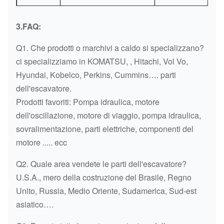
HITACHI
EX210-3
I105&
3.FAQ:
EX20
HITACHI
EX200-1
1HYDRAULIC
Q1. Che prodotti o marchivi a caldo si specializzano?
ci specializziamo in KOMATSU, , Hitachi, Vol Vo,
EX22
HITACHI
EX220-3
Hyundai, Kobelco, Perkins, Cummins…. parti
3HYDRAULIC
dell'escavatore.
Prodotti favoriti: Pompa idraulica, motore
HITACHI
EX220-5
EX22
dell'oscillazione, motore di viaggio, pompa idraulica,
ZX330 (spruzzo
ZX330 (
sovralimentazione, parti elettriche, componenti del
HITACHI
elettrico)
ELETT
motore ..... ecc
ZX330 dirigono lo
ZX330 DIR
Q2. Quale area vendete le parti dell'escavatore?
HITACHI
spruzzo
SPRU
U.S.A., mero della costruzione del Brasile, Regno
Unito, Russia, Medio Oriente, Sudamerica, Sud-est
DIMENSIONE
HITACHI
EX200-2
asiatico….
785*7