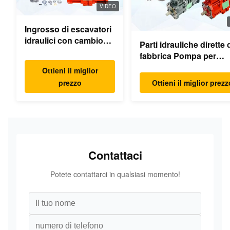
VIDEO
Ingrosso di escavatori
idraulici con cambio
Parti idrauliche dirette 
oscillante parti motore
fabbrica Pompa per
oscillante per Hyundai
escavatore Motore di
Ottieni il miglior
Yanmar Komatsu
pompa principale Mode
prezzo
Ottieni il miglior prezz
Hitachi XCMG Liugong
PC/EX/EC/DH/DX/CAA
SANY Volvo
Ricambi
Contattaci
Potete contattarci in qualsiasi momento!