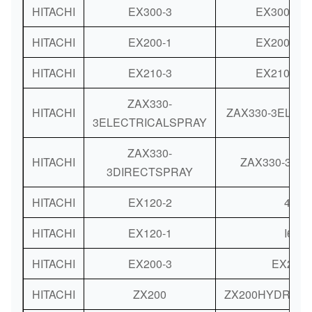
HITACHI
EX300-3
EX300-3R
HITACHI
EX200-1
EX200-1R
HITACHI
EX210-3
EX210-3R
ZAX330-
HITACHI
ZAX330-3ELEC
3ELECTRICALSPRAY
ZAX330-
HITACHI
ZAX330-3DI
3DIRECTSPRAY
HITACHI
EX120-2
4285
HITACHI
EX120-1
I65&
HITACHI
EX200-3
EX200
HITACHI
ZX200
ZX200HYDRAUL