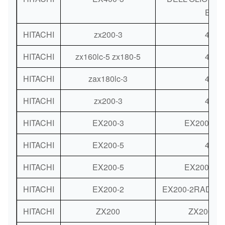
EX40
HITACHI
zx200-3
4448
HITACHI
zx160lc-5 zx180-5
4467
HITACHI
zax180lc-3
4668
HITACHI
zx200-3
4650
HITACHI
EX200-3
EX200-3R
HITACHI
EX200-5
4370
HITACHI
EX200-5
EX200-5R
HITACHI
EX200-2
EX200-2RADIATO
HITACHI
ZX200
ZX200RA