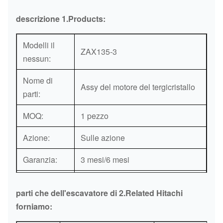
descrizione 1.Products:
Modelli il
ZAX135-3
nessun:
Nome di
Assy del motore del tergicristallo
parti:
MOQ:
1 pezzo
Azione:
Sulle azione
Garanzia:
3 mesi/6 mesi
Luogo
La Cina (continente)
parti che dell'escavatore di 2.Related Hitachi
d'origine
forniamo:
Porto:
Canton o come richiesta