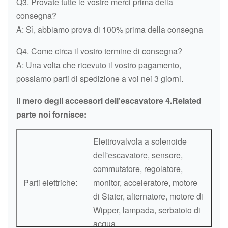
Q3. Provate tutte le vostre merci prima della
HITACHI
EX60-1
EX60
consegna?
A: Sì, abbiamo prova di 100% prima della consegna
HITACHI
EX220-2
4286
Q4. Come circa il vostro termine di consegna?
A: Una volta che ricevuto il vostro pagamento,
possiamo parti di spedizione a voi nei 3 giorni.
il mero degli accessori dell'escavatore 4.Related
parte noi fornisce:
Elettrovalvola a solenoide
dell'escavatore, sensore,
commutatore, regolatore,
Parti elettriche:
monitor, acceleratore, motore
di Stater, alternatore, motore di
Wipper, lampada, serbatoio di
acqua….