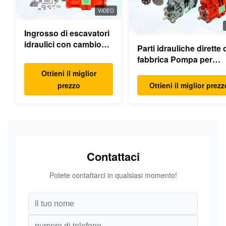
VIDEO
Ingrosso di escavatori
idraulici con cambio
Parti idrauliche dirette 
oscillante parti motore
fabbrica Pompa per
oscillante per Hyundai
escavatore Motore di
Ottieni il miglior
Yanmar Komatsu
pompa principale Mode
prezzo
Ottieni il miglior prezz
Hitachi XCMG Liugong
PC/EX/EC/DH/DX/CAA
SANY Volvo
Ricambi
Contattaci
Potete contattarci in qualsiasi momento!