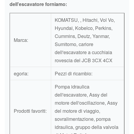
Copertura
dell'escavatore forniamo:
Assy
Albero a
Radiatore
del
dell'ugello
camme
dell'olio
radiatore
KOMATSU, , Hitachi, Vol Vo,
dell'iniettore
dell'olio
Hyundai, Kobelco, Perkins,
Cummins, Deutz, Yanmar,
Serie
Marca:
Ugello di
Motore
Sumitomo, cariore
Filtro
dell'asse
olio
Bolt
dell'escavatore a cucchiaia
dell'attuatore
rovescia del JCB 3CX 4CX
egoria:
Pezzi di ricambio:
Pompa idraulica
dell'escavatore, Assy del
motore dell'oscillazione, Assy
Prodotti favoriti:
del motore di viaggio,
sovralimentazione, pompa
idraulica, gruppo della valvola