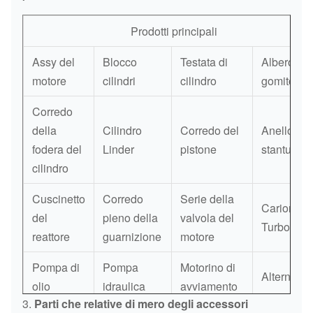
Prodotti principali
Assy del
Blocco
Testata di
Albero a
motore
cilindri
cilindro
gomito
Corredo
della
Cilindro
Corredo del
Anello di
fodera del
Linder
pistone
stantuffo
cilindro
Cuscinetto
Corredo
Serie della
Cariore di
del
pieno della
valvola del
Turbo
reattore
guarnizione
motore
Pompa di
Pompa
Motorino di
Alternator
olio
idraulica
avviamento
3.
Parti che relative di mero degli accessori