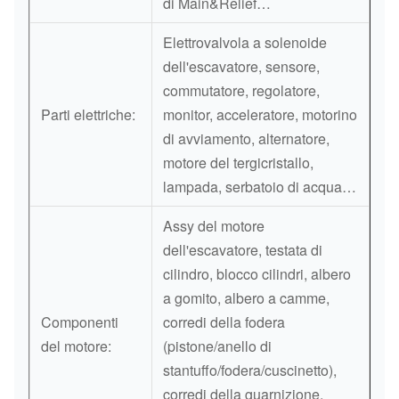
di Main&Relief…
Elettrovalvola a solenoide
dell'escavatore, sensore,
commutatore, regolatore,
Parti elettriche:
monitor, acceleratore, motorino
di avviamento, alternatore,
motore del tergicristallo,
lampada, serbatoio di acqua…
Assy del motore
dell'escavatore, testata di
cilindro, blocco cilindri, albero
a gomito, albero a camme,
Componenti
corredi della fodera
del motore:
(pistone/anello di
stantuffo/fodera/cuscinetto),
corredi della guarnizione,