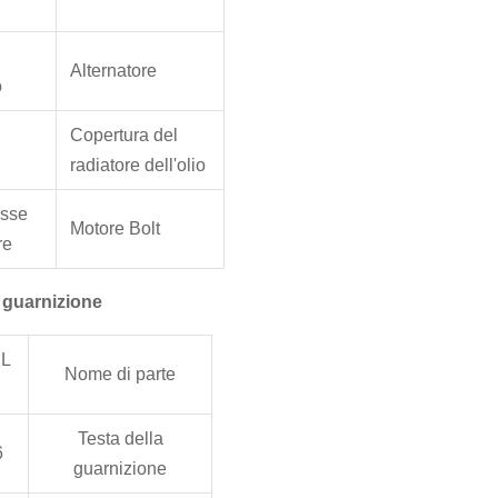
Alternatore
o
Copertura del
radiatore dell'olio
asse
Motore Bolt
re
 guarnizione
L
Nome di parte
Testa della
6
guarnizione