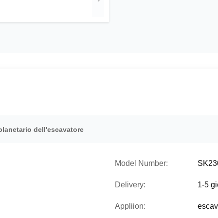
lanetario dell'escavatore
Model Number:
SK23
Delivery:
1-5 gi
Appliion:
escav