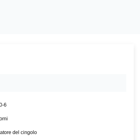
0-6
orni
atore del cingolo