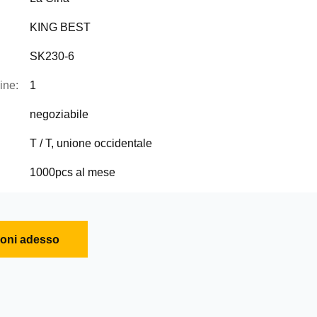
KING BEST
SK230-6
ine:
1
negoziabile
T / T, unione occidentale
1000pcs al mese
ioni adesso