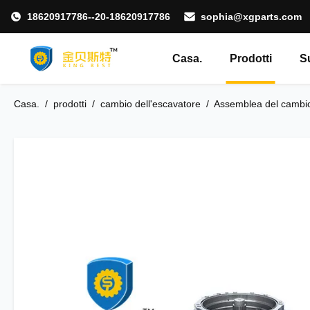
18620917786--20-18620917786
sophia@xgparts.com
Casa.
Prodotti
S
Casa.
/
prodotti
/
cambio dell'escavatore
/
Assemblea del cambio