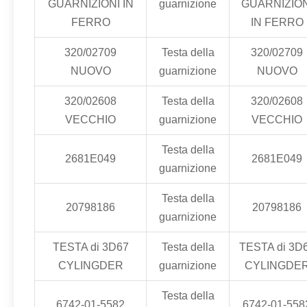
GUARNIZIONI IN
guarnizione
GUARNIZION
FERRO
IN FERRO
320/02709
Testa della
320/02709
NUOVO
guarnizione
NUOVO
320/02608
Testa della
320/02608
VECCHIO
guarnizione
VECCHIO
Testa della
2681E049
2681E049
guarnizione
Testa della
20798186
20798186
guarnizione
TESTA di 3D67
Testa della
TESTA di 3D
CYLINGDER
guarnizione
CYLINGDE
Testa della
6742-01-5582
6742-01-558