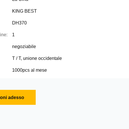
KING BEST
DH370
ine:
1
negoziabile
T / T, unione occidentale
1000pcs al mese
ioni adesso