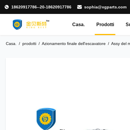
18620917786--20-18620917786
sophia@xgparts.com
Casa.
Prodotti
S
Casa.
/
prodotti
/
Azionamento finale dell'escavatore
/
Assy del m