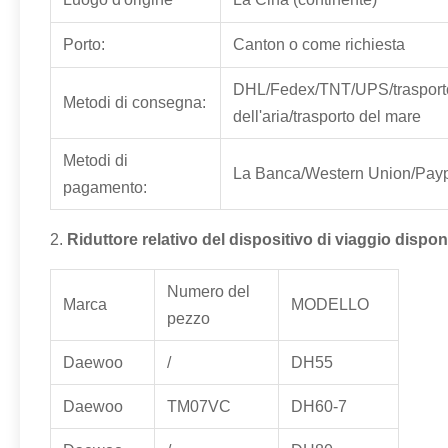
Porto:
Canton o come richiesta
DHL/Fedex/TNT/UPS/trasport
Metodi di consegna:
dell'aria/trasporto del mare
Metodi di
La Banca/Western Union/Pay
pagamento:
2.
Riduttore
relativo
del dispositivo di viaggio
disponi
Numero del
Marca
MODELLO
pezzo
Daewoo
/
DH55
Daewoo
TM07VC
DH60-7