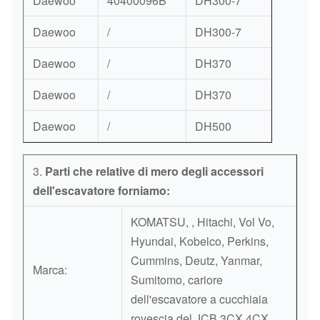
Daewoo
40400096B
DH300-7
Daewoo
/
DH300-7
Daewoo
/
DH370
Daewoo
/
DH370
Daewoo
/
DH500
3.
Parti che relative di mero degli accessori
dell'escavatore forniamo:
KOMATSU, , Hitachi, Vol Vo,
Hyundai, Kobelco, Perkins,
Cummins, Deutz, Yanmar,
Marca:
Sumitomo, cariore
dell'escavatore a cucchiaia
rovescia del JCB 3CX 4CX