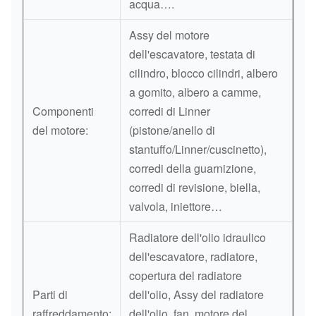
acqua….
Assy del motore
dell'escavatore, testata di
cilindro, blocco cilindri, albero
a gomito, albero a camme,
Componenti
corredi di Linner
del motore:
(pistone/anello di
stantuffo/Linner/cuscinetto),
corredi della guarnizione,
corredi di revisione, biella,
valvola, iniettore…
Radiatore dell'olio idraulico
dell'escavatore, radiatore,
copertura del radiatore
Parti di
dell'olio, Assy del radiatore
raffreddamento:
dell'olio, fan, motore del