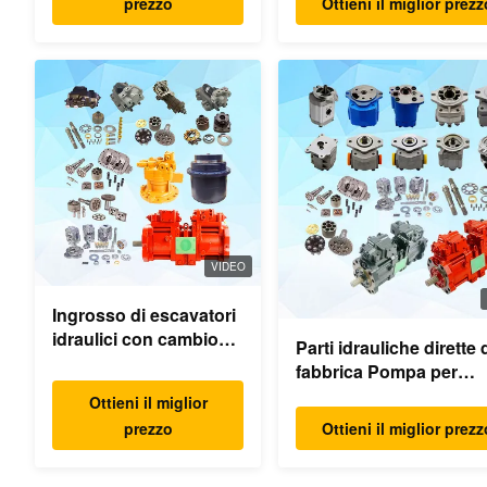
prezzo
Ottieni il miglior prezz
viaggio Parti motore pe
escavatori
VIDEO
Ingrosso di escavatori
idraulici con cambio
Parti idrauliche dirette 
oscillante parti motore
fabbrica Pompa per
oscillante per Hyundai
escavatore Motore di
Ottieni il miglior
Yanmar Komatsu
pompa principale Mode
prezzo
Ottieni il miglior prezz
Hitachi XCMG Liugong
PC/EX/EC/DH/DX/CAA
SANY Volvo
Ricambi