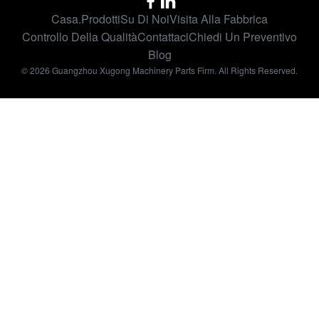
Casa.
Prodotti
Su Di Noi
Visita Alla Fabbrica
Controllo Della Qualità
Contattaci
Chiedi Un Preventivo
Blog
© 2026 Guangzhou Xugong Machinery Parts Firm. All Rights Reserved.