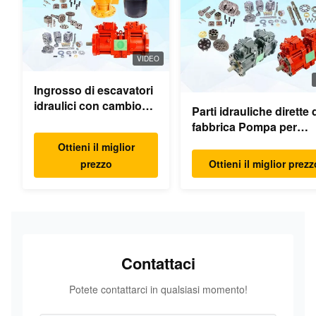
VIDEO
Ingrosso di escavatori
idraulici con cambio
Parti idrauliche dirette 
oscillante parti motore
fabbrica Pompa per
oscillante per Hyundai
escavatore Motore di
Ottieni il miglior
Yanmar Komatsu
pompa principale Mode
prezzo
Ottieni il miglior prezz
Hitachi XCMG Liugong
PC/EX/EC/DH/DX/CAA
SANY Volvo
Ricambi
Contattaci
Potete contattarci in qualsiasi momento!