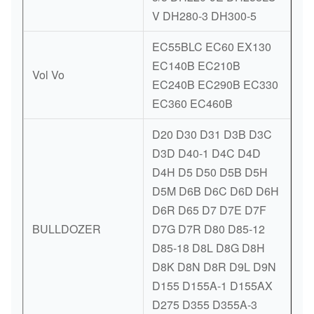
V DH280-3 DH300-5
EC55BLC EC60 EX130
EC140B EC210B
Vol Vo
EC240B EC290B EC330
EC360 EC460B
D20 D30 D31 D3B D3C
D3D D40-1 D4C D4D
D4H D5 D50 D5B D5H
D5M D6B D6C D6D D6H
D6R D65 D7 D7E D7F
BULLDOZER
D7G D7R D80 D85-12
D85-18 D8L D8G D8H
D8K D8N D8R D9L D9N
D155 D155A-1 D155AX
D275 D355 D355A-3