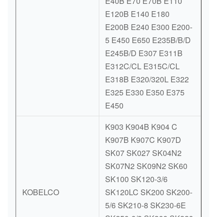
E40B E70 E70B E110
E120B E140 E180
E200B E240 E300 E200-
5 E450 E650 E235B/B/D
E245B/D E307 E311B
E312C/CL E315C/CL
E318B E320/320L E322
E325 E330 E350 E375
E450
K903 K904B K904 C
K907B K907C K907D
SK07 SK027 SK04N2
SK07N2 SK09N2 SK60
SK100 SK120-3/6
KOBELCO
SK120LC SK200 SK200-
5/6 SK210-8 SK230-6E