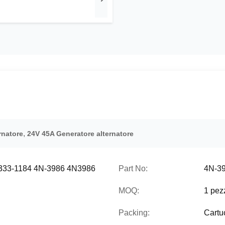
,
rnatore
24V 45A Generatore alternatore
4 333-1184 4N-3986 4N3986
Part No:
4N-3
MOQ:
1 pez
Packing:
Cartu