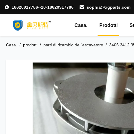
18620917786--20-18620917786
sophia@xgparts.com
Casa.
Prodotti
S
Casa.
/
prodotti
/
parti di ricambio dell'escavatore
/
3406 3412 3