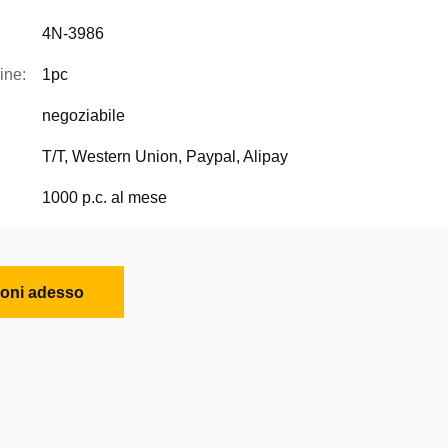
4N-3986
ine:
1pc
negoziabile
T/T, Western Union, Paypal, Alipay
1000 p.c. al mese
ioni adesso