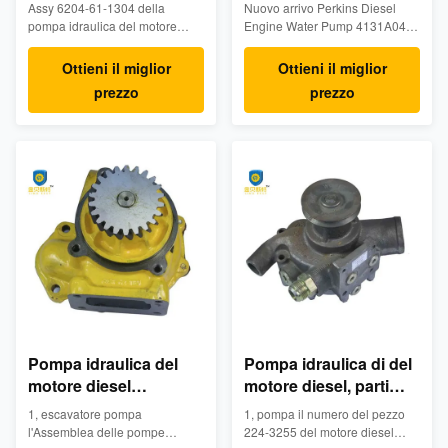
del motore diesel delle
Assy 6204-61-1304 della
Nuovo arrivo Perkins Diesel
parti di mero degli
pompa idraulica del motore
Engine Water Pump 4131A046
accessori di KOMATSU
diesel delle parti di mero degli
di rendimento elevato 1.
accessori di KOMATSU 1.
Informazioni del prodotto
Ottieni il miglior
Ottieni il miglior
Informazioni del prodotto
Prodotto: Pompa idraulica
prezzo
prezzo
Prodotto: Pompa idraulica
dell'escavatore Modello No:
dell'escavatore Modello No:
4131A046 MOQ: 1PC Di riserva:
6204-61-1304 MOQ: 1PC Di
In di riserva Azionamento finale
riserva: Pompa idraulica in
del cambio di viaggio planetario
azione Azionamento finale del
Garanzia: 3-6Months
cambio di viaggio planetario ...
Azionamento finale del ...
Pompa idraulica del
Pompa idraulica di del
motore diesel
motore diesel, parti
dell'escavatore, bene
della pompa idraulica
1, escavatore pompa
1, pompa il numero del pezzo
durevole della pompa
del gatto del numero
l'Assemblea delle pompe
224-3255 del motore diesel