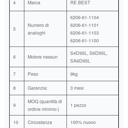
4
Marca
RE BEST
6206-61-1104
Numero di
6206-61-1101
5
analoghi
6206-61-1103
6206-61-1100
S4D95L, S6D95L,
6
Motore nessun
SA6D95L
7
Peso
9kg
8
Garanzia:
3 mesi
MOQ (quantità di
9
1 pezzo
ordine minimo:)
10
Circostanza
100% nuovo