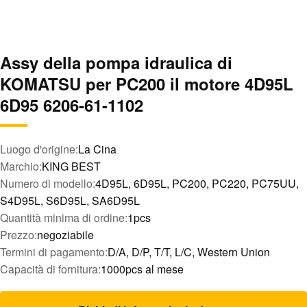
Assy della pompa idraulica di
KOMATSU per PC200 il motore 4D95L
6D95 6206-61-1102
Luogo d'origine:
La Cina
Marchio:
KING BEST
Numero di modello:
4D95L, 6D95L, PC200, PC220, PC75UU,
S4D95L, S6D95L, SA6D95L
Quantità minima di ordine:
1pcs
Prezzo:
negoziabile
Termini di pagamento:
D/A, D/P, T/T, L/C, Western Union
Capacità di fornitura:
1000pcs al mese