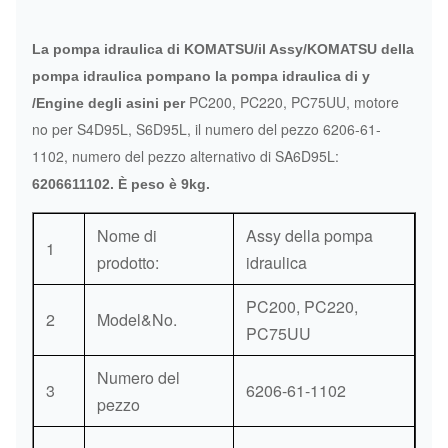
La pompa idraulica di KOMATSU/il Assy/KOMATSU della
pompa idraulica pompano la pompa idraulica di y
PC200,
PC220,
PC75UU,
motore
/Engine degli asini per
no per
S4D95L,
S6D95L,
il numero del pezzo 6206-61-
1102
, numero del pezzo
alternativo di SA6D95L:
6206611102. È peso è 9kg.
Nome di
Assy della pompa
1
prodotto:
idraulica
PC200, PC220,
2
Model&No.
PC75UU
Numero del
3
6206-61-1102
pezzo