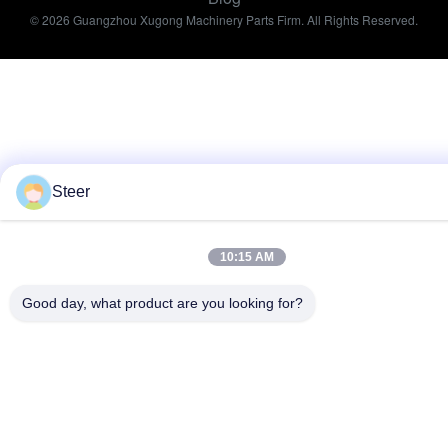
21747
KOMATSU
chilogrammi.
© 2026 Guangzhou Xugong Machinery Parts Firm. All Rights Reserved.
V-CINGHIA,
(CON
04120-
0,27
29
L'ALTERNATORE
21748
chilogrammi.
35A) KOMATSU
Cina
Steer
10:15 AM
Good day, what product are you looking for?