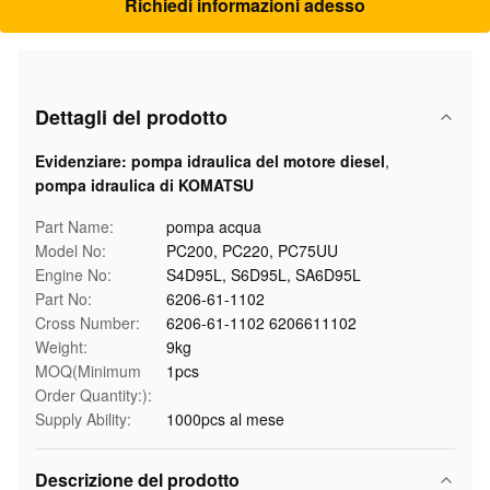
Richiedi informazioni adesso
Dettagli del prodotto
Evidenziare:
pompa idraulica del motore diesel
,
pompa idraulica di KOMATSU
Part Name:
pompa acqua
Model No:
PC200, PC220, PC75UU
Engine No:
S4D95L, S6D95L, SA6D95L
Part No:
6206-61-1102
Cross Number:
6206-61-1102 6206611102
Weight:
9kg
MOQ(Minimum
1pcs
Order Quantity:):
Supply Ability:
1000pcs al mese
Descrizione del prodotto