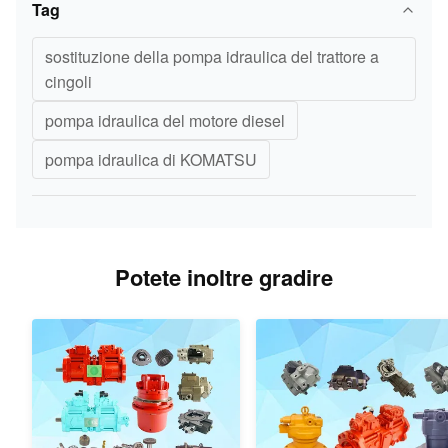
COPERTURA
0,523
Tag
o
61-
KOMATSU
chilogrammi.
1120
sostituzione della pompa idraulica del trattore a
cingoli
6206-
GUARNIZIONE
0,009
10
61-
pompa idraulica del motore diesel
(K2) KOMATSU
chilogrammi.
1130
pompa idraulica di KOMATSU
01236-
0,007
11
VITE KOMATSU
40816
chilogrammi.
07042-
SPINA
0,031
12
Potete inoltre gradire
00312
KOMATSU
chilogrammi.
GIUNTO
07000-
CIRCOLARE (K1,
0,002
13
03040
K2) KOMATSU
chilogrammi.
Cina