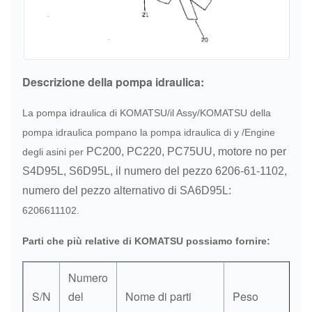
Descrizione della pompa idraulica:
La pompa idraulica di KOMATSU/il Assy/KOMATSU della
pompa idraulica pompano la pompa idraulica di y /Engine
PC200,
PC220,
PC75UU,
motore no per
degli asini per
S4D95L,
S6D95L,
il numero del pezzo 6206-61-1102
,
numero del pezzo
alternativo di SA6D95L:
6206611102.
Parti che più relative di KOMATSU possiamo fornire:
Numero
S/N
del
Nome di parti
Peso