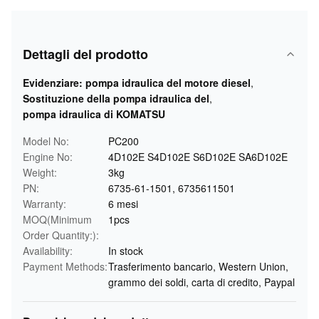
Dettagli del prodotto
Evidenziare:
pompa idraulica del motore diesel
,
Sostituzione della pompa idraulica del
,
pompa idraulica di KOMATSU
Model No:
PC200
Engine No:
4D102E S4D102E S6D102E SA6D102E
Weight:
3kg
PN:
6735-61-1501, 6735611501
Warranty:
6 mesi
MOQ(Minimum
1pcs
Order Quantity:):
Availability:
In stock
Payment Methods:
Trasferimento bancario, Western Union,
grammo dei soldi, carta di credito, Paypal