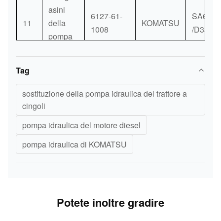
asini
6127-61-
SA6D1
11
della
KOMATSU
1008
/D355C
pompa
idraulica
Tag
Y degli
asini
6162-63-
sostituzione della pompa idraulica del trattore a
12
della
KOMATSU
6D170
1015
cingoli
pompa
idraulica
pompa idraulica del motore diesel
pompa idraulica di KOMATSU
Y degli
6138-61-
asini
WA350-
1860
13
della
KOMATSU
1/PC40
/6138-61-
pompa
1/6D11
1400
idraulica
Potete inoltre gradire