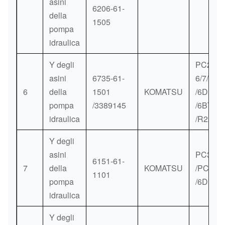
asini
6206-61-
della
1505
pompa
idraulica
Y degli
PC200-
asini
6735-61-
6/7/8
6
della
1501
KOMATSU
/6D102
pompa
/3389145
/6BT5.9
idraulica
/R220-5
Y degli
asini
PC300-
6151-61-
7
della
KOMATSU
/PC400
1101
pompa
/6D125
idraulica
Y degli