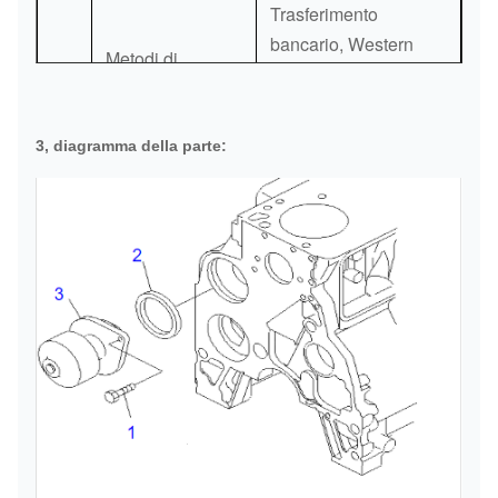
Trasferimento
bancario, Western
Metodi di
13
Union, grammo dei
pagamento
soldi, carta di credito,
Paypal
3, diagramma della parte: