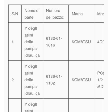
Nome di
Numero
S/N
Marca
Modello
parte
del pezzo.
Y degli
asini
6132-61-
1
della
KOMATSU
4D94E
1616
pompa
idraulica
Y degli
asini
PC200-
6136-61-
2
della
KOMATSU
1/2
1102
pompa
/6D105
idraulica
Y degli
asini