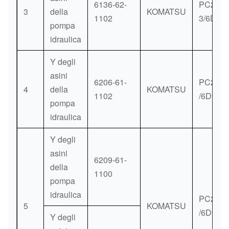
6136-62-
PC200-
3
della
KOMATSU
1102
3/6D10
pompa
idraulica
Y degli
asini
6206-61-
PC200-
4
della
KOMATSU
1102
/6D95
pompa
idraulica
Y degli
asini
6209-61-
della
1100
pompa
idraulica
PC200-
5
KOMATSU
/6D95
Y degli