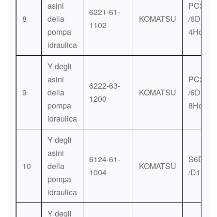
asini
PC300-
6221-61-
8
della
KOMATSU
/6D108
1102
pompa
4Holes
idraulica
Y degli
asini
PC300-
6222-63-
9
della
KOMATSU
/6D108
1200
pompa
8Holes
idraulica
Y degli
asini
6124-61-
S6D155
10
della
KOMATSU
1004
/D155A
pompa
idraulica
Y degli