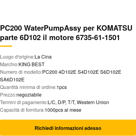
PC200 WaterPumpAssy per KOMATSU
parte 6D102 il motore 6735-61-1501
Luogo d'origine:
La Cina
Marchio:
KING BEST
Numero di modello:
PC200 4D102E S4D102E S6D102E
SA6D102E
Quantità minima di ordine:
1pcs
Prezzo:
negoziabile
Termini di pagamento:
L/C, D/P, T/T, Western Union
Capacità di fornitura:
1000pcs al mese
Richiedi informazioni adesso